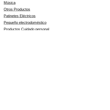
Música
Otros Productos
Patinetes Eléctricos
Pequeño electrodoméstico
Productos Cuidado personal
Productos para Mascotas
Relojes
Ropa para motoristas
Sillas de coche y accesorios
Utensilios de Cocina
En Smart Shoppers no vendemos ningún producto o servicio, sólo
informamos de las promociones, ofertas y descuentos ofrecidos por
otras empresas y exponemos productos de tiendas online. Los
descuentos y disponibilidad publicados son por tiempo limitado y están
sujetos a posibles cambios. Participamos en el Programa de Afiliados
de Amazon EU, un programa de publicidad para afiliados diseñado
para ofrecer a sitios web un modo de obtener comisiones por