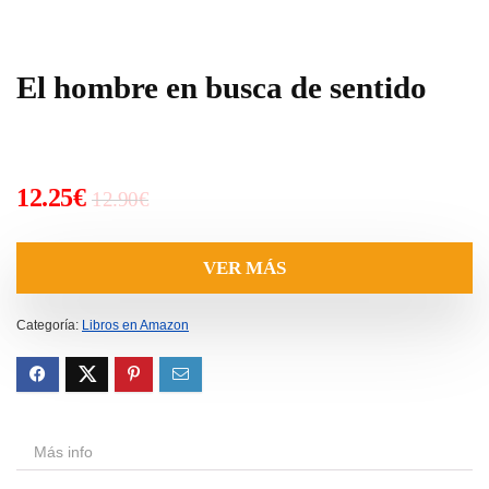
El hombre en busca de sentido
El
El
12.25
€
12.90
€
precio
precio
original
actual
VER MÁS
era:
es:
12.90€.
12.25€.
Categoría:
Libros en Amazon
Más info