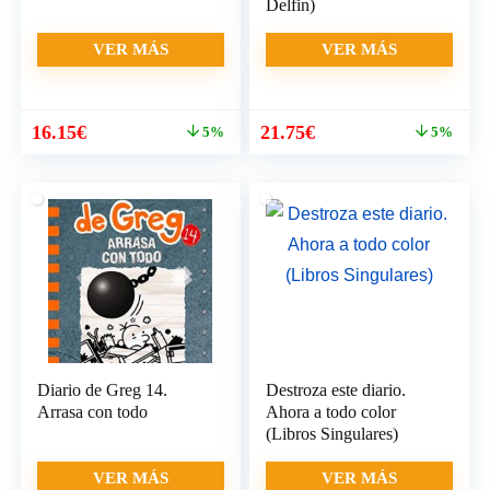
Delfin)
VER MÁS
VER MÁS
El
El
El
El
16.15
€
21.75
€
5%
5%
precio
precio
precio
precio
original
actual
original
actual
era:
es:
era:
es:
17.00€.
16.15€.
22.90€.
21.75€.
Diario de Greg 14.
Destroza este diario.
Arrasa con todo
Ahora a todo color
(Libros Singulares)
VER MÁS
VER MÁS