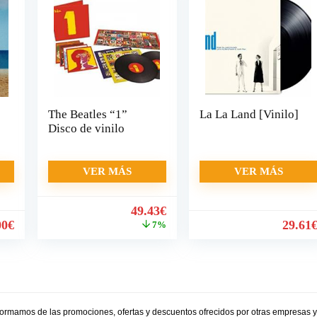
The Beatles “1”
La La Land [Vinilo]
Disco de vinilo
VER MÁS
VER MÁS
El
El
49.43
€
precio
precio
00
€
29.61
7%
original
actual
era:
es:
52.99€.
49.43€.
formamos de las promociones, ofertas y descuentos ofrecidos por otras empresas 