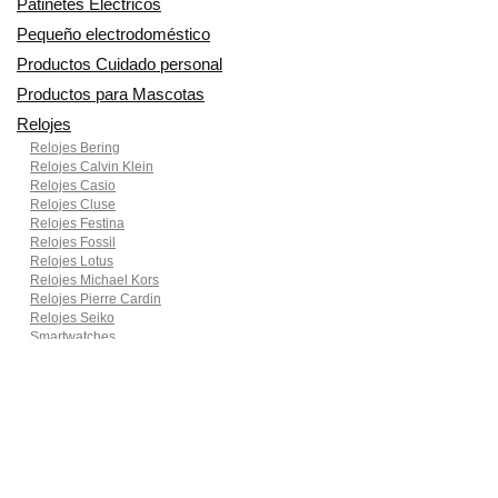
Patinetes Eléctricos
Pequeño electrodoméstico
Productos Cuidado personal
Productos para Mascotas
Relojes
Relojes Bering
Relojes Calvin Klein
Relojes Casio
Relojes Cluse
Relojes Festina
Relojes Fossil
Relojes Lotus
Relojes Michael Kors
Relojes Pierre Cardin
Relojes Seiko
Smartwatches
Ropa para motoristas
Sillas de coche y accesorios
Utensilios de Cocina