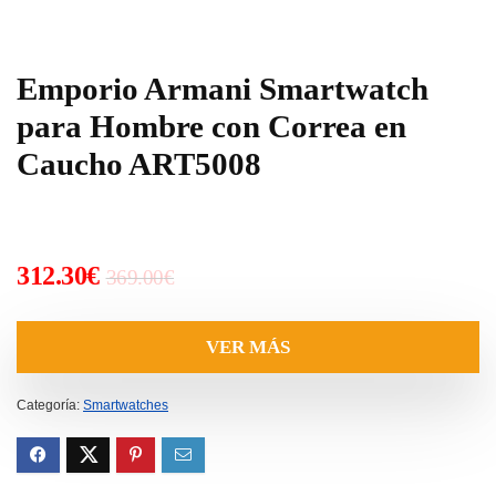
Emporio Armani Smartwatch
para Hombre con Correa en
Caucho ART5008
El
El
312.30
€
369.00
€
precio
precio
original
actual
VER MÁS
era:
es:
369.00€.
312.30€.
Categoría:
Smartwatches