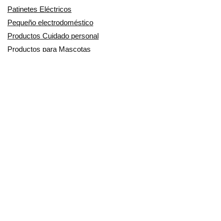
Patinetes Eléctricos
Pequeño electrodoméstico
Productos Cuidado personal
Productos para Mascotas
Relojes
Ropa para motoristas
Sillas de coche y accesorios
Utensilios de Cocina
En Smart Shoppers no vendemos ningún producto o servicio, sólo
informamos de las promociones, ofertas y descuentos ofrecidos por
otras empresas y exponemos productos de tiendas online. Los
descuentos y disponibilidad publicados son por tiempo limitado y están
sujetos a posibles cambios. Participamos en el Programa de Afiliados
de Amazon EU, un programa de publicidad para afiliados diseñado
para ofrecer a sitios web un modo de obtener comisiones por
publicidad, publicitando e incluyendo enlaces a Amazon.co.uk/
Amazon.de/ Amazon.fr/Amazon.it/Amazon.es/. Amazon y el logotipo de
Amazon son marcas registradas de Amazon.com, Inc. o sus filiales.