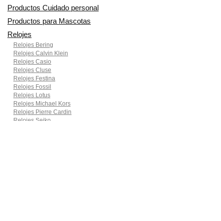
Productos Cuidado personal
Productos para Mascotas
Relojes
Relojes Bering
Relojes Calvin Klein
Relojes Casio
Relojes Cluse
Relojes Festina
Relojes Fossil
Relojes Lotus
Relojes Michael Kors
Relojes Pierre Cardin
Relojes Seiko
Smartwatches
Ropa para motoristas
Sillas de coche y accesorios
Utensilios de Cocina
En Smart Shoppers no vendemos ningún producto o servicio, sólo