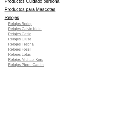
Productos Cuidado personal
Productos para Mascotas
Relojes
Relojes Bering
Relojes Calvin Klein
Relojes Casio
Relojes Cluse
Relojes Festina
Relojes Fossil
Relojes Lotus
Relojes Michael Kors
Relojes Pierre Cardin
Relojes Seiko
Smartwatches
Ropa para motoristas
Sillas de coche y accesorios
Utensilios de Cocina
En Smart Shoppers no vendemos ningún producto o servicio, sólo
informamos de las promociones, ofertas y descuentos ofrecidos por