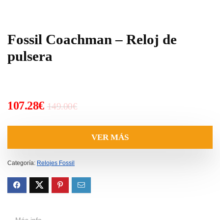
Fossil Coachman – Reloj de
pulsera
El
El
107.28
€
149.00
€
precio
precio
original
actual
VER MÁS
era:
es:
149.00€.
107.28€.
Categoría:
Relojes Fossil