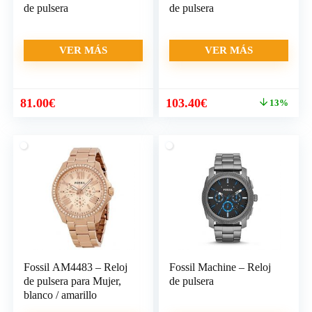
de pulsera
de pulsera
VER MÁS
VER MÁS
El
El
81.00
€
103.40
€
13%
precio
precio
original
actual
era:
es:
119.00€.
103.40€.
Fossil AM4483 – Reloj
Fossil Machine – Reloj
de pulsera para Mujer,
de pulsera
blanco / amarillo