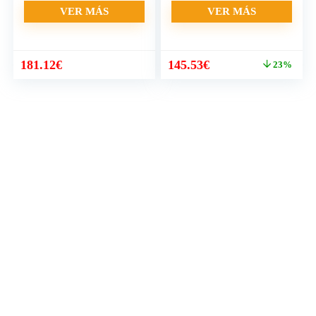
VER MÁS
VER MÁS
El
El
181.12
€
145.53
€
23%
precio
precio
original
actual
era:
es:
189.00€.
145.53€.