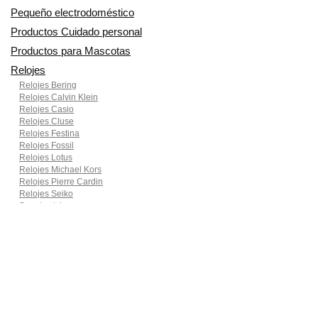
Pequeño electrodoméstico
Productos Cuidado personal
Productos para Mascotas
Relojes
Relojes Bering
Relojes Calvin Klein
Relojes Casio
Relojes Cluse
Relojes Festina
Relojes Fossil
Relojes Lotus
Relojes Michael Kors
Relojes Pierre Cardin
Relojes Seiko
Smartwatches
Ropa para motoristas
Sillas de coche y accesorios
Utensilios de Cocina