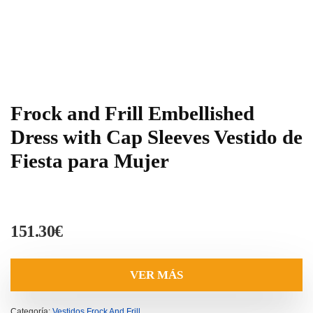
Frock and Frill Embellished
Dress with Cap Sleeves Vestido de
Fiesta para Mujer
151.30
€
VER MÁS
Categoría:
Vestidos Frock And Frill