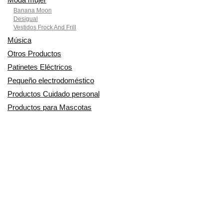
Banana Moon
Desigual
Vestidos Frock And Frill
Música
Otros Productos
Patinetes Eléctricos
Pequeño electrodoméstico
Productos Cuidado personal
Productos para Mascotas
Relojes
Ropa para motoristas
Sillas de coche y accesorios
Utensilios de Cocina
En Smart Shoppers no vendemos ningún producto o servicio, sólo
informamos de las promociones, ofertas y descuentos ofrecidos por