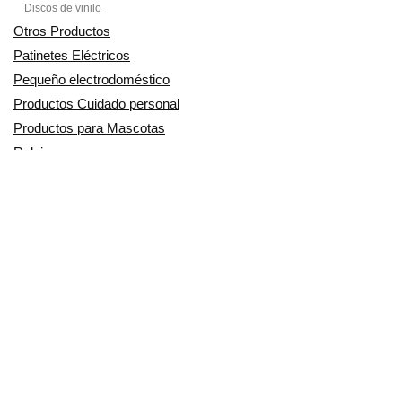
Discos de vinilo
Otros Productos
Patinetes Eléctricos
Pequeño electrodoméstico
Productos Cuidado personal
Productos para Mascotas
Relojes
Ropa para motoristas
Sillas de coche y accesorios
Utensilios de Cocina
En Smart Shoppers no vendemos ningún producto o servicio, sólo
informamos de las promociones, ofertas y descuentos ofrecidos por
otras empresas y exponemos productos de tiendas online. Los
descuentos y disponibilidad publicados son por tiempo limitado y están
sujetos a posibles cambios. Participamos en el Programa de Afiliados
de Amazon EU, un programa de publicidad para afiliados diseñado
para ofrecer a sitios web un modo de obtener comisiones por