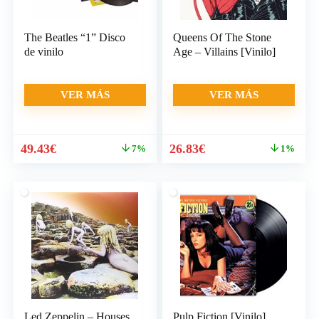
The Beatles “1” Disco
Queens Of The Stone
de vinilo
Age – Villains [Vinilo]
VER MÁS
VER MÁS
El
El
El
El
49.43
€
26.83
€
7%
1%
precio
precio
precio
precio
original
actual
original
actual
era:
es:
era:
es:
52.99€.
49.43€.
26.99€.
26.83€.
Led Zeppelin – Houses
Pulp Fiction [Vinilo]