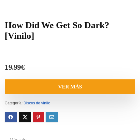
How Did We Get So Dark?
[Vinilo]
19.99
€
VER MÁS
Categoría:
Discos de vinilo
Más info