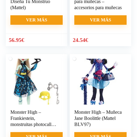
Diseña Tu Monstruo
para muñecas –
(Mattel)
accesorios para muñecas
VER MÁS
VER MÁS
56.95
€
24.54
€
Monster High –
Monster High – Muñeca
Frankiestein,
Jane Boolittle (Mattel
monstruitas photocall
BLV97)
(Mattel DNX34)
VER MÁS
VER MÁS