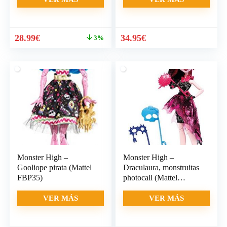
El
El
28.99
€
34.95
€
3%
precio
precio
original
actual
era:
es:
29.99€.
28.99€.
Monster High –
Monster High –
Gooliope pirata (Mattel
Draculaura, monstruitas
FBP35)
photocall (Mattel
DNX33)
VER MÁS
VER MÁS