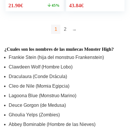
El
El
21.90
€
43.84
€
45%
precio
precio
original
actual
era:
es:
39.99€.
21.90€.
1
2
→
¿Cuales son los nombres de las muñecas Monster High?
Frankie Stein (hija del monstruo Frankenstein)
Clawdeen Wolf (Hombre Lobo)
Draculaura (Conde Drácula)
Cleo de Nile (Momia Egipcia)
Lagoona Blue (Monstruo Marino)
Deuce Gorgon (de Medusa)
Ghoulia Yelps (Zombies)
Abbey Bominable (Hombre de las Nieves)