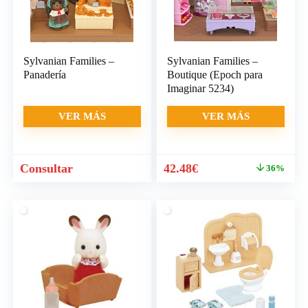
Sylvanian Families –
Sylvanian Families –
Panadería
Boutique (Epoch para
Imaginar 5234)
VER MÁS
VER MÁS
El
El
Consultar
42.48
€
36%
precio
precio
original
actual
era:
es:
65.99€.
42.48€.