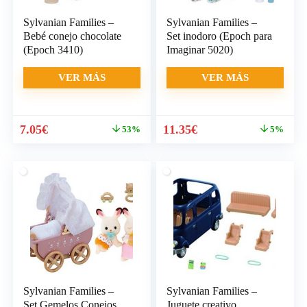
Sylvanian Families –
Sylvanian Families –
Bebé conejo chocolate
Set inodoro (Epoch para
(Epoch 3410)
Imaginar 5020)
VER MÁS
VER MÁS
El
El
El
El
7.05
€
11.35
€
53%
5%
precio
precio
precio
precio
original
actual
original
actual
era:
es:
era:
es:
14.99€.
7.05€.
11.95€.
11.35€.
Sylvanian Families –
Sylvanian Families –
Set Gemelos Conejos
Juguete creativo