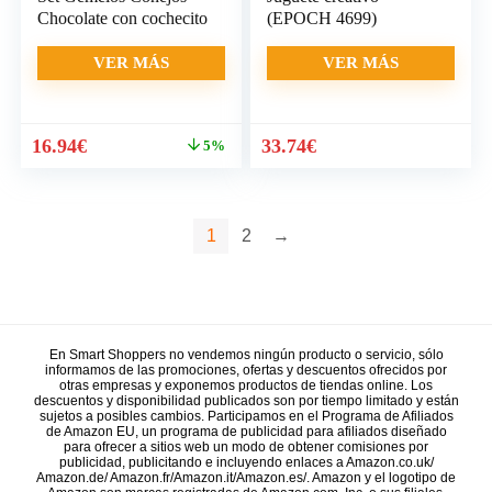
Chocolate con cochecito
(EPOCH 4699)
VER MÁS
VER MÁS
El
El
El
El
16.94
€
33.74
€
5%
precio
precio
precio
precio
original
actual
original
actual
era:
es:
era:
es:
17.75€.
16.94€.
33.78€.
33.74€.
1
2
→
En Smart Shoppers no vendemos ningún producto o servicio, sólo
informamos de las promociones, ofertas y descuentos ofrecidos por
otras empresas y exponemos productos de tiendas online. Los
descuentos y disponibilidad publicados son por tiempo limitado y están
sujetos a posibles cambios. Participamos en el Programa de Afiliados
de Amazon EU, un programa de publicidad para afiliados diseñado
para ofrecer a sitios web un modo de obtener comisiones por
publicidad, publicitando e incluyendo enlaces a Amazon.co.uk/
Amazon.de/ Amazon.fr/Amazon.it/Amazon.es/. Amazon y el logotipo de