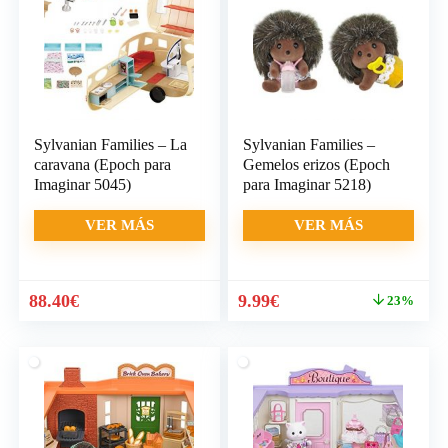
Sylvanian Families – La
Sylvanian Families –
caravana (Epoch para
Gemelos erizos (Epoch
Imaginar 5045)
para Imaginar 5218)
VER MÁS
VER MÁS
El
El
88.40
€
9.99
€
23%
precio
precio
original
actual
era:
es:
13.00€.
9.99€.