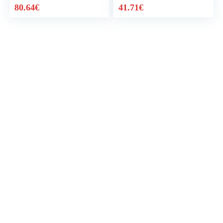
80.64
€
41.71
€