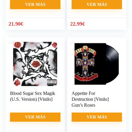
VER MÁS
VER MÁS
21.90
€
22.99
€
Blood Sugar Sex Magik
Appetite For
(U.S. Version) [Vinilo]
Destruction [Vinilo]
Gun’s Roses
VER MÁS
VER MÁS