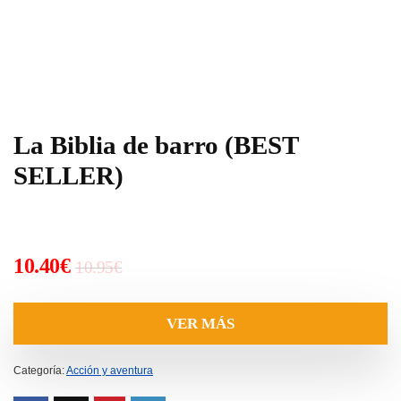
La Biblia de barro (BEST
SELLER)
El
El
10.40
€
10.95
€
precio
precio
original
actual
VER MÁS
era:
es:
10.95€.
10.40€.
Categoría:
Acción y aventura