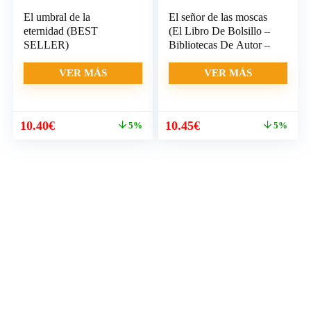
El umbral de la
El señor de las moscas
eternidad (BEST
(El Libro De Bolsillo –
SELLER)
Bibliotecas De Autor –
VER MÁS
VER MÁS
El
El
El
El
10.40
€
10.45
€
5%
5%
precio
precio
precio
precio
original
actual
original
actual
era:
es:
era:
es:
10.95€.
10.40€.
11.00€.
10.45€.