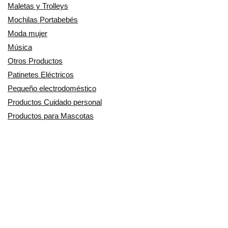
Maletas y Trolleys
Mochilas Portabebés
Moda mujer
Música
Otros Productos
Patinetes Eléctricos
Pequeño electrodoméstico
Productos Cuidado personal
Productos para Mascotas
Relojes
Ropa para motoristas
Sillas de coche y accesorios
Utensilios de Cocina
En Smart Shoppers no vendemos ningún producto o servicio, sólo