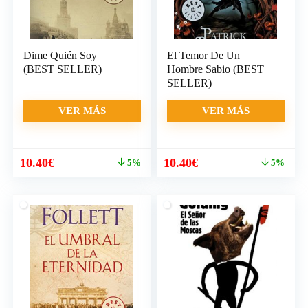
Dime Quién Soy
El Temor De Un
(BEST SELLER)
Hombre Sabio (BEST
SELLER)
VER MÁS
VER MÁS
El
El
El
El
10.40
€
10.40
€
5%
5%
precio
precio
precio
precio
original
actual
original
actual
era:
es:
era:
es:
10.95€.
10.40€.
10.95€.
10.40€.