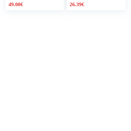
49.00
€
26.39
€