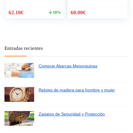
El
El
62.10
€
60.00
€
10%
precio
precio
original
actual
era:
es:
69.00€.
62.10€.
Entradas recientes
Comprar Abarcas Menorquinas
Relojes de madera para hombre y mujer
Zapatos de Seguridad y Protección