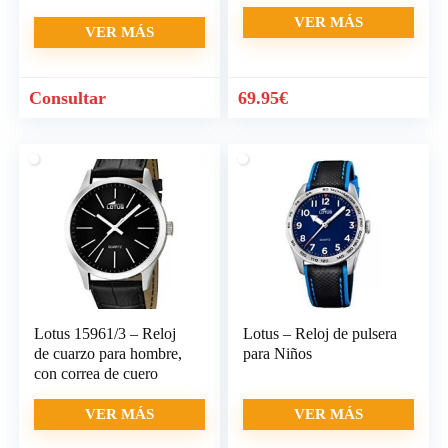
de cuero,
VER MÁS
VER MÁS
El
El
Consultar
69.95
€
precio
precio
original
actual
era:
es:
69.96€.
69.95€.
Lotus 15961/3 – Reloj
Lotus – Reloj de pulsera
de cuarzo para hombre,
para Niños
con correa de cuero
VER MÁS
VER MÁS