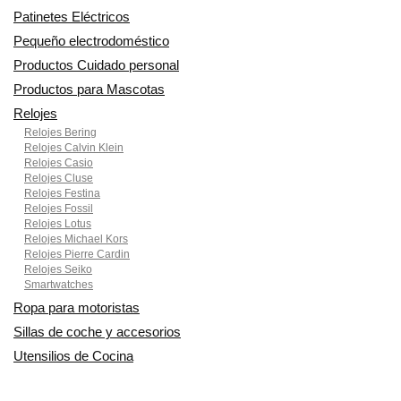
Patinetes Eléctricos
Pequeño electrodoméstico
Productos Cuidado personal
Productos para Mascotas
Relojes
Relojes Bering
Relojes Calvin Klein
Relojes Casio
Relojes Cluse
Relojes Festina
Relojes Fossil
Relojes Lotus
Relojes Michael Kors
Relojes Pierre Cardin
Relojes Seiko
Smartwatches
Ropa para motoristas
Sillas de coche y accesorios
Utensilios de Cocina