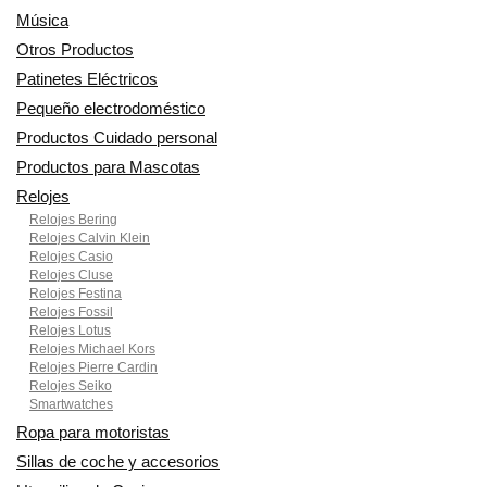
Música
Otros Productos
Patinetes Eléctricos
Pequeño electrodoméstico
Productos Cuidado personal
Productos para Mascotas
Relojes
Relojes Bering
Relojes Calvin Klein
Relojes Casio
Relojes Cluse
Relojes Festina
Relojes Fossil
Relojes Lotus
Relojes Michael Kors
Relojes Pierre Cardin
Relojes Seiko
Smartwatches
Ropa para motoristas
Sillas de coche y accesorios