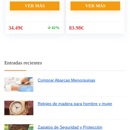
VER MÁS
VER MÁS
El
El
34.49
€
83.98
€
42%
precio
precio
original
actual
era:
es:
59.90€.
34.49€.
Entradas recientes
Comprar Abarcas Menorquinas
Relojes de madera para hombre y mujer
Zapatos de Seguridad y Protección