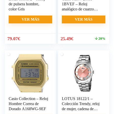
de pulsera hombre,
1BVEF – Reloj
color Gris
analógico de cuarzo
para hombre
VER MÁS
VER MÁS
El
El
79.07
€
25.49
€
20%
precio
precio
original
actual
era:
es:
32.00€.
25.49€.
Casio Collection – Reloj
LOTUS 18122/1 –
Hombre Correa de
Colección Trendy, reloj
Dorado A168WG-9EF
de mujer, cadena de
acero