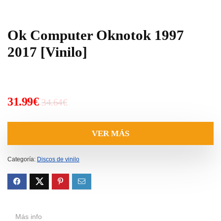
Ok Computer Oknotok 1997
2017 [Vinilo]
El
El
31.99
€
34.64
€
precio
precio
original
actual
VER MÁS
era:
es:
34.64€.
31.99€.
Categoría:
Discos de vinilo
Más info