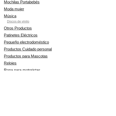
Mochilas Portabebés
Moda mujer
Música
Discos de vinilo
Otros Productos
Patinetes Eléctricos
Pequeño electrodoméstico
Productos Cuidado personal
Productos para Mascotas
Relojes
Ropa para motoristas
Sillas de coche y accesorios
Utensilios de Cocina
En Smart Shoppers no vendemos ningún producto o servicio, sólo
informamos de las promociones, ofertas y descuentos ofrecidos por