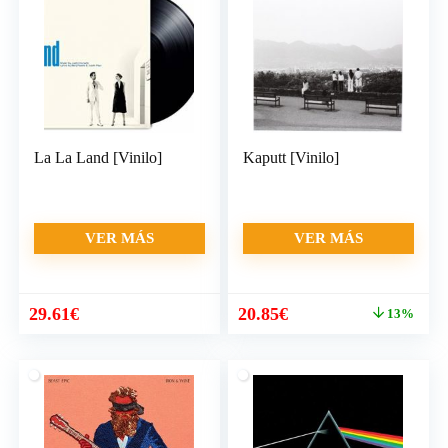
La La Land [Vinilo]
Kaputt [Vinilo]
VER MÁS
VER MÁS
El
El
29.61
€
20.85
€
13%
precio
precio
original
actual
era:
es:
23.84€.
20.85€.