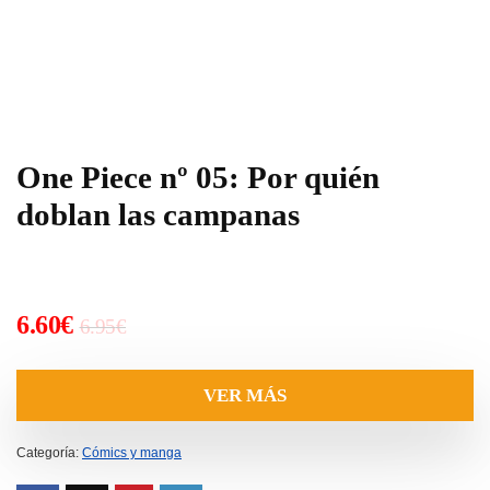
One Piece nº 05: Por quién
doblan las campanas
El
El
6.60
€
6.95
€
precio
precio
original
actual
VER MÁS
era:
es:
6.95€.
6.60€.
Categoría:
Cómics y manga