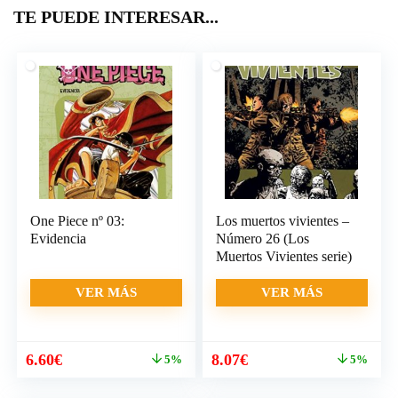
TE PUEDE INTERESAR...
One Piece nº 03:
Los muertos vivientes –
Evidencia
Número 26 (Los
Muertos Vivientes serie)
VER MÁS
VER MÁS
El
El
El
El
6.60
€
8.07
€
5%
5%
precio
precio
precio
precio
original
actual
original
actual