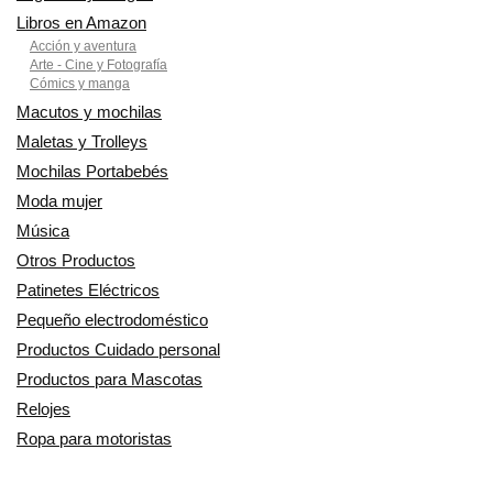
Libros en Amazon
Acción y aventura
Arte - Cine y Fotografía
Cómics y manga
Macutos y mochilas
Maletas y Trolleys
Mochilas Portabebés
Moda mujer
Música
Otros Productos
Patinetes Eléctricos
Pequeño electrodoméstico
Productos Cuidado personal
Productos para Mascotas
Relojes
Ropa para motoristas
Sillas de coche y accesorios