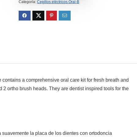
13.70€.
9.94€.
Categoría:
Cepillos eléctricos Oral-B
contains a comprehensive oral care kit for fresh breath and
2 ortho brush heads. They are dentist inspired tools for the
a suavemente la placa de los dientes con ortodoncia