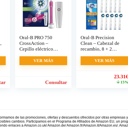
Oral-B PRO 750
Oral-B Precision
,
CrossAction –
Clean – Cabezal de
Cepillo eléctrico
recambio, 8 + 2
recargable, pack
unidades
VER MÁS
VER MÁS
El
23.31
precio
tar
Consultar
15
origin
era:
27.42€
formamos de las promociones, ofertas y descuentos ofrecidos por otras empresas 
 posibles cambios. Participamos en el Programa de Afiliados de Amazon EU, un prog
uyendo enlaces a Amazon.co.uk/ Amazon.de/ Amazon.fr/Amazon.it/Amazon.es/. Ama