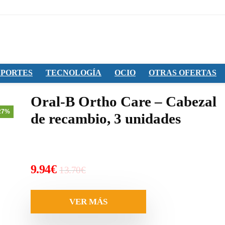
PORTES
TECNOLOGÍA
OCIO
OTRAS OFERTAS
Oral-B Ortho Care – Cabezal
27%
de recambio, 3 unidades
El
El
9.94
€
13.70
€
precio
precio
original
actual
VER MÁS
era:
es: