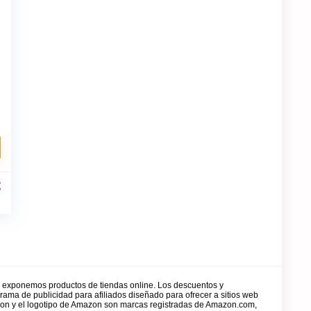
El
€
precio
%
al
actual
es:
.
23.31€.
y exponemos productos de tiendas online. Los descuentos y
rama de publicidad para afiliados diseñado para ofrecer a sitios web
zon y el logotipo de Amazon son marcas registradas de Amazon.com,