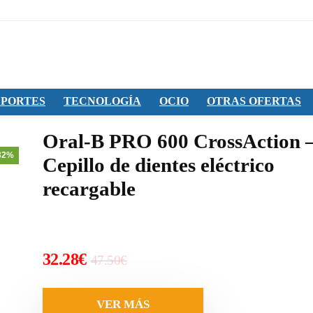
PORTES
TECNOLOGÍA
OCIO
OTRAS OFERTAS
Oral-B PRO 600 CrossAction 
32%
Cepillo de dientes eléctrico
recargable
El
El
32.28
€
47.50
€
precio
precio
original
actual
VER MÁS