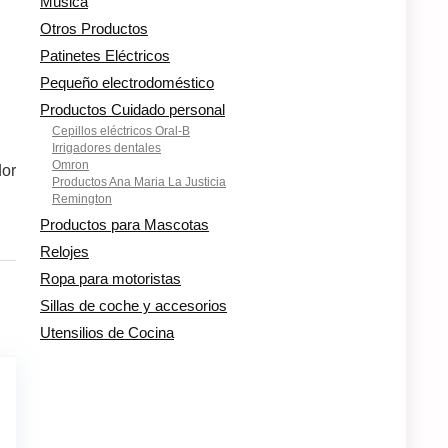
Música
Otros Productos
Patinetes Eléctricos
Pequeño electrodoméstico
Productos Cuidado personal
Cepillos eléctricos Oral-B
Irrigadores dentales
Omron
dor
Productos Ana Maria La Justicia
Remington
Productos para Mascotas
Relojes
Ropa para motoristas
Sillas de coche y accesorios
Utensilios de Cocina