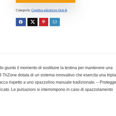
era:
es:
47.50€.
32.28€.
Categoría:
Cepillos eléctricos Oral-B
o giunto il momento di sostituire la testina per mantenere una
-B TriZone dotata di un sistema innovativo che esercita una tripla
lacca rispetto a uno spazzolino manuale tradizionale. – Protegg
licato. Le pulsazioni si interrompono in caso di spazzolamento