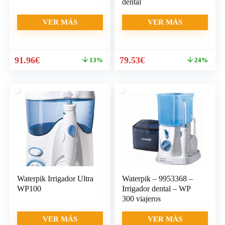
dental
VER MÁS
VER MÁS
El
El
El
El
91.96
€
79.53
€
13%
24%
precio
precio
precio
precio
original
actual
original
actual
era:
es:
era:
es:
105.95€.
91.96€.
104.10€.
79.53€.
Waterpik Irrigador Ultra
Waterpik – 9953368 –
WP100
Irrigador dental – WP
300 viajeros
VER MÁS
VER MÁS