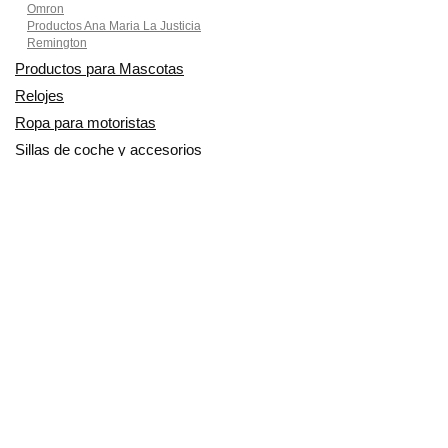
Omron
Productos Ana Maria La Justicia
Remington
Productos para Mascotas
Relojes
Ropa para motoristas
Sillas de coche y accesorios
Utensilios de Cocina
En Smart Shoppers no vendemos ningún producto o servicio, sólo
informamos de las promociones, ofertas y descuentos ofrecidos por
otras empresas y exponemos productos de tiendas online. Los
descuentos y disponibilidad publicados son por tiempo limitado y están
sujetos a posibles cambios. Participamos en el Programa de Afiliados
de Amazon EU, un programa de publicidad para afiliados diseñado
para ofrecer a sitios web un modo de obtener comisiones por
publicidad, publicitando e incluyendo enlaces a Amazon.co.uk/
Amazon.de/ Amazon.fr/Amazon.it/Amazon.es/. Amazon y el logotipo de
Amazon son marcas registradas de Amazon.com, Inc. o sus filiales.
Copyright © 2014/2024 SmartShoppers - Descuentos, ofertas y chollos
online - Todos los derechos reservados.