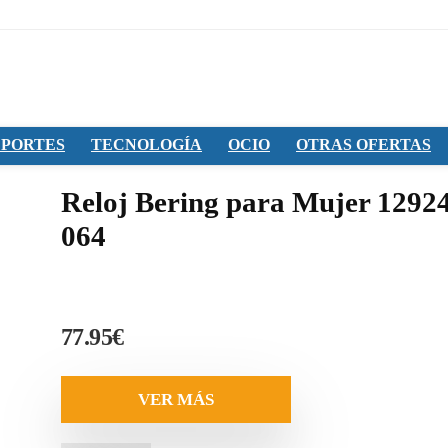
PORTES
TECNOLOGÍA
OCIO
OTRAS OFERTAS
Reloj Bering para Mujer 1292
064
77.95
€
VER MÁS