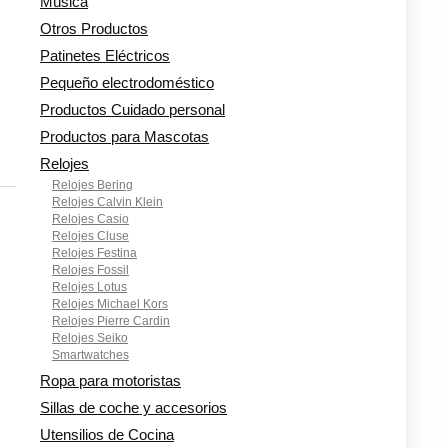
Música
Otros Productos
Patinetes Eléctricos
Pequeño electrodoméstico
Productos Cuidado personal
Productos para Mascotas
Relojes
Relojes Bering
Relojes Calvin Klein
Relojes Casio
Relojes Cluse
Relojes Festina
Relojes Fossil
Relojes Lotus
Relojes Michael Kors
Relojes Pierre Cardin
Relojes Seiko
Smartwatches
Ropa para motoristas
Sillas de coche y accesorios
Utensilios de Cocina