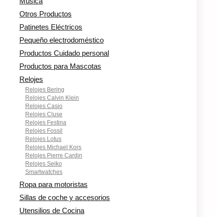
Música
Otros Productos
Patinetes Eléctricos
Pequeño electrodoméstico
Productos Cuidado personal
Productos para Mascotas
Relojes
Relojes Bering
Relojes Calvin Klein
Relojes Casio
Relojes Cluse
Relojes Festina
Relojes Fossil
Relojes Lotus
Relojes Michael Kors
Relojes Pierre Cardin
Relojes Seiko
Smartwatches
Ropa para motoristas
Sillas de coche y accesorios
Utensilios de Cocina