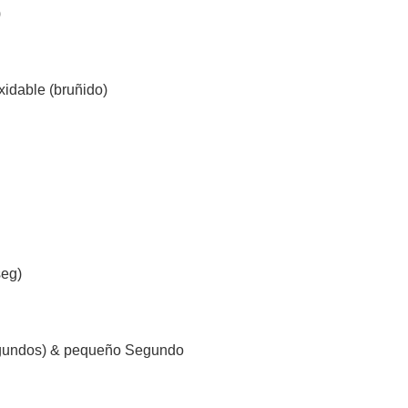
)
xidable (bruñido)
seg)
egundos) & pequeño Segundo