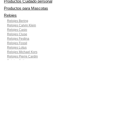
Productos Cuidado personal
Productos para Mascotas
Relojes
Relojes Bering
Relojes Calvin Klein
Relojes Casio
Relojes Cluse
Relojes Festina
Relojes Fossil
Relojes Lotus
Relojes Michael Kors
Relojes Pierre Cardin
Relojes Seiko
Smartwatches
Ropa para motoristas
Sillas de coche y accesorios
Utensilios de Cocina
En Smart Shoppers no vendemos ningún producto o servicio, sólo