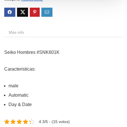
Más info
Seiko Hombres #SNK601K
Caracteristicas:
male
Automatic
Day & Date
4.3/5 - (15 votos)