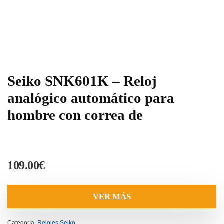
Seiko SNK601K – Reloj
analógico automático para
hombre con correa de
109.00
€
VER MÁS
Categoría:
Relojes Seiko