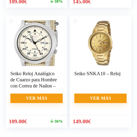
El
El
109.00
€
145.00
€
38%
precio
precio
original
actual
era:
es:
175.00€.
109.00€.
Seiko Reloj Analógico
Seiko SNKA10 – Reloj
de Cuarzo para Hombre
con Correa de Nailon –
VER MÁS
VER MÁS
El
El
109.00
€
149.00
€
36%
precio
precio
original
actual