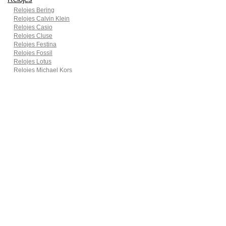
Relojes Bering
Relojes Calvin Klein
Relojes Casio
Relojes Cluse
Relojes Festina
Relojes Fossil
Relojes Lotus
Relojes Michael Kors
Relojes Pierre Cardin
Relojes Seiko
Smartwatches
Ropa para motoristas
Sillas de coche y accesorios
Utensilios de Cocina
En Smart Shoppers no vendemos ningún producto o servicio, sólo
informamos de las promociones, ofertas y descuentos ofrecidos por
otras empresas y exponemos productos de tiendas online. Los
descuentos y disponibilidad publicados son por tiempo limitado y están
sujetos a posibles cambios. Participamos en el Programa de Afiliados
de Amazon EU, un programa de publicidad para afiliados diseñado