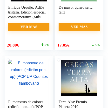
Enrique Urquijo: Adiós
De mayor quiero ser…
tristeza. Edición especial
feliz
conmemorativa (Música
y cine)
VER MÁS
VER MÁS
El
El
El
El
20.80
€
17.05
€
5%
5%
precio
precio
precio
precio
original
actual
original
actual
era:
es:
era:
es:
21.90€.
20.80€.
17.95€.
17.05€.
El monstruo de colores
Terra Alta: Premio
(edición pop-up) (POP
Planeta 2019