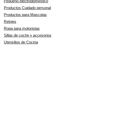
Pequeño electrodoméstico
Productos Cuidado personal
Productos para Mascotas
Relojes
Ropa para motoristas
Sillas de coche y accesorios
Utensilios de Cocina
En Smart Shoppers no vendemos ningún producto o servicio, sólo
informamos de las promociones, ofertas y descuentos ofrecidos por
otras empresas y exponemos productos de tiendas online. Los
descuentos y disponibilidad publicados son por tiempo limitado y están
sujetos a posibles cambios. Participamos en el Programa de Afiliados
de Amazon EU, un programa de publicidad para afiliados diseñado
para ofrecer a sitios web un modo de obtener comisiones por
publicidad, publicitando e incluyendo enlaces a Amazon.co.uk/
Amazon.de/ Amazon.fr/Amazon.it/Amazon.es/. Amazon y el logotipo de
Amazon son marcas registradas de Amazon.com, Inc. o sus filiales.
Copyright © 2014/2024 SmartShoppers - Descuentos, ofertas y chollos
online - Todos los derechos reservados.