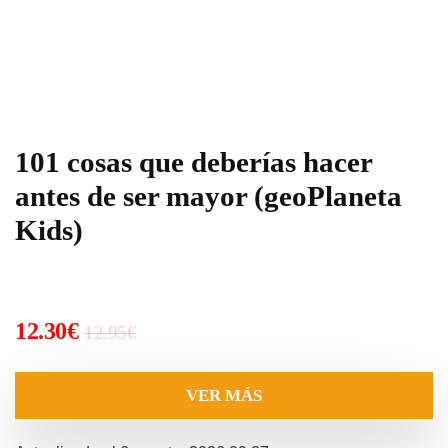
101 cosas que deberías hacer
antes de ser mayor (geoPlaneta
Kids)
El
El
12.30
€
12.95
€
precio
precio
original
actual
VER MÁS
era:
es:
12.95€.
12.30€.