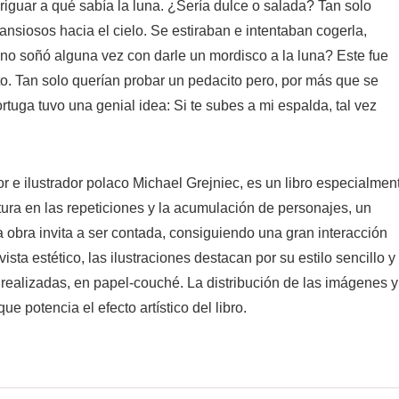
guar a qué sabía la luna. ¿Sería dulce o salada? Tan solo
ansiosos hacia el cielo. Se estiraban e intentaban cogerla,
n no soñó alguna vez con darle un mordisco a la luna? Este fue
o. Tan solo querían probar un pedacito pero, por más que se
rtuga tuvo una genial idea: Si te subes a mi espalda, tal vez
or e ilustrador polaco Michael Grejniec, es un libro especialmen
ura en las repeticiones y la acumulación de personajes, un
ta obra invita a ser contada, consiguiendo una gran interacción
ista estético, las ilustraciones destacan por su estilo sencillo y
n realizadas, en papel-couché. La distribución de las imágenes y
ue potencia el efecto artístico del libro.