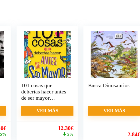
101 cosas que
Busca Dinosaurios
deberías hacer antes
de ser mayor
(geoPlaneta Kids)
VER MÁS
VER MÁS
El
El
El
80
€
12.30
€
cio
precio
precio
precio
2.84
5%
5%