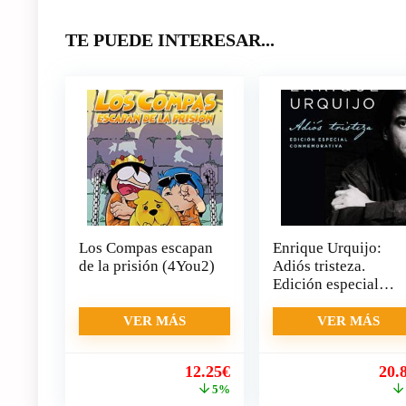
TE PUEDE INTERESAR...
Los Compas escapan
Enrique Urquijo:
de la prisión (4You2)
Adiós tristeza.
Edición especial
conmemorativa
(Música y cine)
VER MÁS
VER MÁS
El
El
El
12.25
€
20.
precio
precio
pre
5%