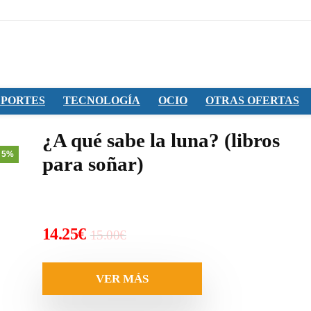
PORTES
TECNOLOGÍA
OCIO
OTRAS OFERTAS
¿A qué sabe la luna? (libros
 5%
para soñar)
El
El
14.25
€
15.00
€
precio
precio
original
actual
VER MÁS
era:
es: