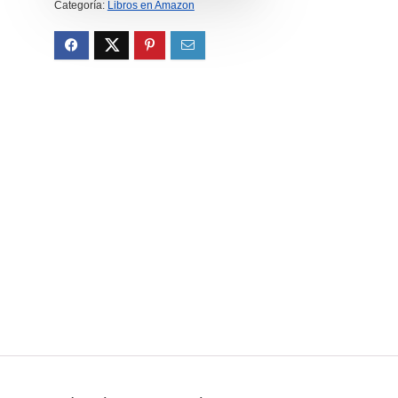
15.00€.
14.25€.
Categoría:
Libros en Amazon