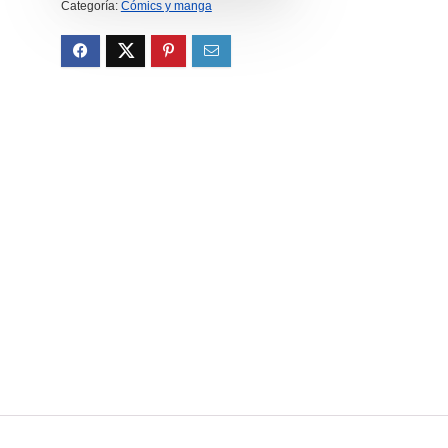
8.00€.
7.60€.
Categoría:
Cómics y manga