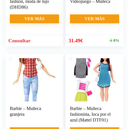
fashion, moda de lujo
Videojuego – Muñeca
(DHD86)
VER MÁS
VER MÁS
El
El
Consultar
31.49
€
8%
precio
precio
original
actual
era:
es:
34.15€.
31.49€.
Barbie – Muñeca
Barbie – Muñeca
granjera
fashionista, loca por el
azul (Mattel DTF01)