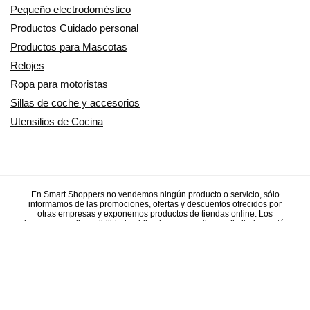
Pequeño electrodoméstico
Productos Cuidado personal
Productos para Mascotas
Relojes
Ropa para motoristas
Sillas de coche y accesorios
Utensilios de Cocina
En Smart Shoppers no vendemos ningún producto o servicio, sólo
informamos de las promociones, ofertas y descuentos ofrecidos por
otras empresas y exponemos productos de tiendas online. Los
descuentos y disponibilidad publicados son por tiempo limitado y están
sujetos a posibles cambios. Participamos en el Programa de Afiliados
de Amazon EU, un programa de publicidad para afiliados diseñado
para ofrecer a sitios web un modo de obtener comisiones por
publicidad, publicitando e incluyendo enlaces a Amazon.co.uk/
Amazon.de/ Amazon.fr/Amazon.it/Amazon.es/. Amazon y el logotipo de
Amazon son marcas registradas de Amazon.com, Inc. o sus filiales.
Copyright © 2014/2024 SmartShoppers - Descuentos, ofertas y chollos
online - Todos los derechos reservados.