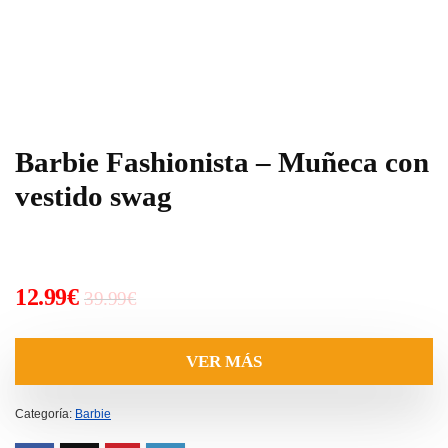
Barbie Fashionista – Muñeca con
vestido swag
El
El
12.99
€
39.99
€
precio
precio
original
actual
VER MÁS
era:
es:
39.99€.
12.99€.
Categoría:
Barbie