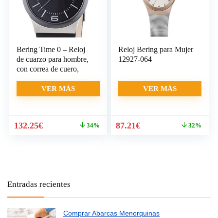
Bering Time 0 – Reloj
Reloj Bering para Mujer
de cuarzo para hombre,
12927-064
con correa de cuero,
VER MÁS
VER MÁS
El
El
El
El
132.25
€
87.21
€
34%
32%
precio
precio
precio
precio
original
actual
original
actual
era:
es:
era:
es:
199.00€.
132.25€.
129.00€.
87.21€.
Entradas recientes
Comprar Abarcas Menorquinas