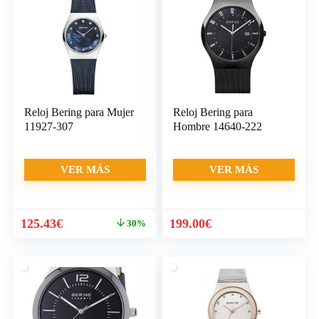
Reloj Bering para Mujer
Reloj Bering para
11927-307
Hombre 14640-222
VER MÁS
VER MÁS
El
El
125.43
€
199.00
€
30%
precio
precio
original
actual
era:
es:
179.00€.
125.43€.