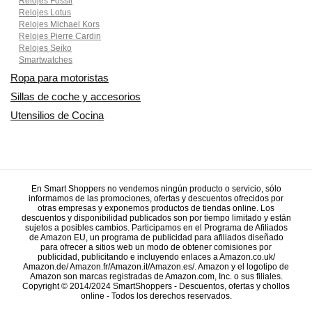
Relojes Fossil
Relojes Lotus
Relojes Michael Kors
Relojes Pierre Cardin
Relojes Seiko
Smartwatches
Ropa para motoristas
Sillas de coche y accesorios
Utensilios de Cocina
En Smart Shoppers no vendemos ningún producto o servicio, sólo
informamos de las promociones, ofertas y descuentos ofrecidos por
otras empresas y exponemos productos de tiendas online. Los
descuentos y disponibilidad publicados son por tiempo limitado y están
sujetos a posibles cambios. Participamos en el Programa de Afiliados
de Amazon EU, un programa de publicidad para afiliados diseñado
para ofrecer a sitios web un modo de obtener comisiones por
publicidad, publicitando e incluyendo enlaces a Amazon.co.uk/
Amazon.de/ Amazon.fr/Amazon.it/Amazon.es/. Amazon y el logotipo de
Amazon son marcas registradas de Amazon.com, Inc. o sus filiales.
Copyright © 2014/2024 SmartShoppers - Descuentos, ofertas y chollos
online - Todos los derechos reservados.