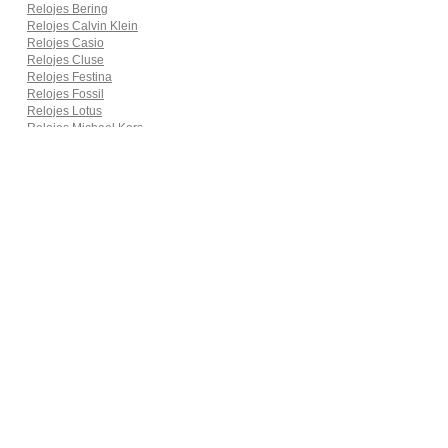
Relojes Bering
Relojes Calvin Klein
Relojes Casio
Relojes Cluse
Relojes Festina
Relojes Fossil
Relojes Lotus
Relojes Michael Kors
Relojes Pierre Cardin
Relojes Seiko
Smartwatches
Ropa para motoristas
Sillas de coche y accesorios
Utensilios de Cocina
En Smart Shoppers no vendemos ningún producto o servicio, sólo
informamos de las promociones, ofertas y descuentos ofrecidos por
otras empresas y exponemos productos de tiendas online. Los
descuentos y disponibilidad publicados son por tiempo limitado y están
sujetos a posibles cambios. Participamos en el Programa de Afiliados
de Amazon EU, un programa de publicidad para afiliados diseñado
para ofrecer a sitios web un modo de obtener comisiones por