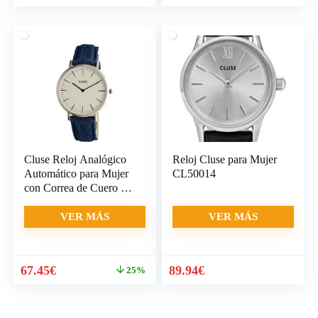
precio
precio
precio
precio
original
actual
original
actual
era:
es:
era:
es:
129.95€.
114.46€.
89.95€.
60.00€.
Cluse Reloj Analógico
Reloj Cluse para Mujer
Automático para Mujer
CL50014
con Correa de Cuero –
CL18229
VER MÁS
VER MÁS
El
El
El
El
67.45
€
89.94
€
25%
precio
precio
precio
precio
original
actual
original
actual
era:
es:
era:
es: