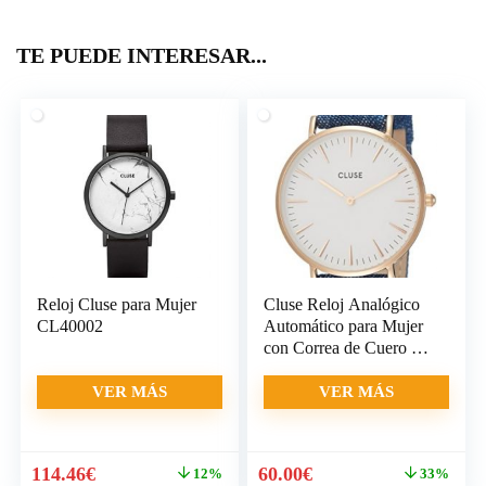
TE PUEDE INTERESAR...
Reloj Cluse para Mujer
Cluse Reloj Analógico
CL40002
Automático para Mujer
con Correa de Cuero –
CL18025
VER MÁS
VER MÁS
El
El
El
El
114.46
€
60.00
€
12%
33%