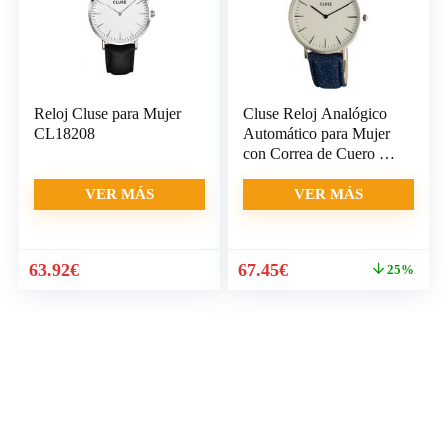
Reloj Cluse para Mujer
Cluse Reloj Analógico
CL18208
Automático para Mujer
con Correa de Cuero –
CL18229
VER MÁS
VER MÁS
El
El
63.92
€
67.45
€
25%
precio
precio
original
actual
era:
es:
89.95€.
67.45€.