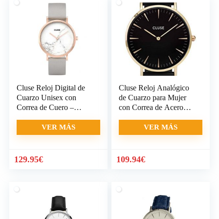
Cluse Reloj Digital de
Cluse Reloj Analógico
Cuarzo Unisex con
de Cuarzo para Mujer
Correa de Cuero –
con Correa de Acero
CL40005
Inoxidable – CL18117
VER MÁS
VER MÁS
El
El
129.95
€
109.94
€
precio
precio
original
actual
era:
es:
109.95€.
109.94€.