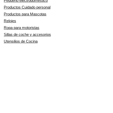
Pequeño electrodoméstico
Productos Cuidado personal
Productos para Mascotas
Relojes
Ropa para motoristas
Sillas de coche y accesorios
Utensilios de Cocina
En Smart Shoppers no vendemos ningún producto o servicio, sólo
informamos de las promociones, ofertas y descuentos ofrecidos por
otras empresas y exponemos productos de tiendas online. Los
descuentos y disponibilidad publicados son por tiempo limitado y están
sujetos a posibles cambios. Participamos en el Programa de Afiliados
de Amazon EU, un programa de publicidad para afiliados diseñado
para ofrecer a sitios web un modo de obtener comisiones por
publicidad, publicitando e incluyendo enlaces a Amazon.co.uk/
Amazon.de/ Amazon.fr/Amazon.it/Amazon.es/. Amazon y el logotipo de
Amazon son marcas registradas de Amazon.com, Inc. o sus filiales.
Copyright © 2014/2024 SmartShoppers - Descuentos, ofertas y chollos
online - Todos los derechos reservados.