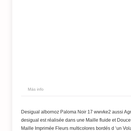
Más info
Desigual albornoz Paloma Noir 17 wwvke2 aussi Agr
desigual est réalisée dans une Maille fluide et Douc
Maille Imprimée Fleurs multicolores bordés d ‘un Vo