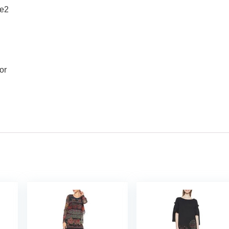
ke2
or