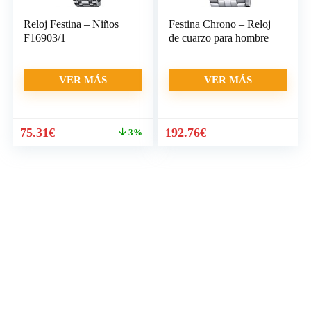
Reloj Festina – Niños
Festina Chrono – Reloj
F16903/1
de cuarzo para hombre
VER MÁS
VER MÁS
El
El
75.31
€
192.76
€
3%
precio
precio
original
actual
era:
es:
77.76€.
75.31€.