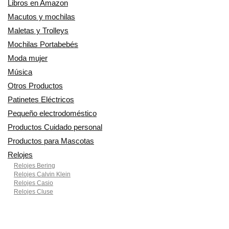
Libros en Amazon
Macutos y mochilas
Maletas y Trolleys
Mochilas Portabebés
Moda mujer
Música
Otros Productos
Patinetes Eléctricos
Pequeño electrodoméstico
Productos Cuidado personal
Productos para Mascotas
Relojes
Relojes Bering
Relojes Calvin Klein
Relojes Casio
Relojes Cluse
Relojes Festina
Relojes Fossil
Relojes Lotus
Relojes Michael Kors