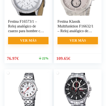
Festina F16573/1 –
Festina Klassik
Reloj analógico de
Multifunktion F16632/1
cuarzo para hombre con
– Reloj analógico de
correa de piel, color
cuarzo
negro
VER MÁS
VER MÁS
El
El
76.97
€
109.65
€
22%
precio
precio
original
actual
era:
es:
99.00€.
76.97€.