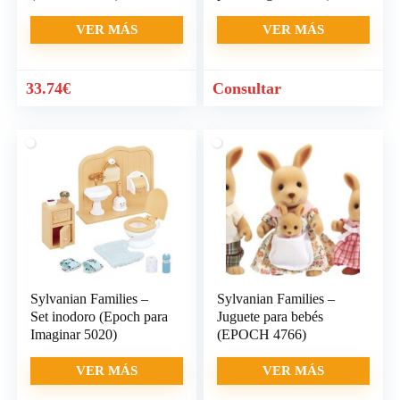
VER MÁS
VER MÁS
El
El
33.74
€
Consultar
precio
precio
original
actual
era:
es:
33.78€.
33.74€.
Sylvanian Families –
Sylvanian Families –
Set inodoro (Epoch para
Juguete para bebés
Imaginar 5020)
(EPOCH 4766)
VER MÁS
VER MÁS