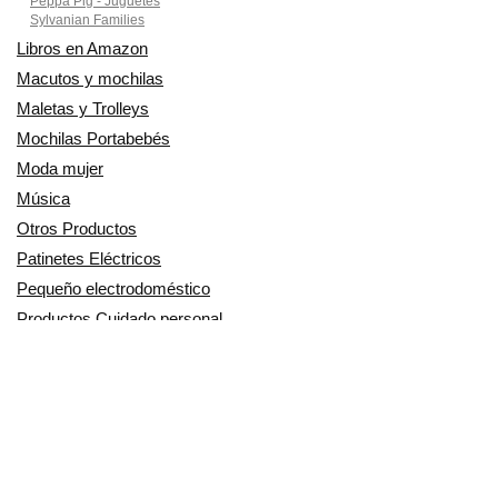
Peppa Pig - Juguetes
Sylvanian Families
Libros en Amazon
Macutos y mochilas
Maletas y Trolleys
Mochilas Portabebés
Moda mujer
Música
Otros Productos
Patinetes Eléctricos
Pequeño electrodoméstico
Productos Cuidado personal
Productos para Mascotas
Relojes
Ropa para motoristas
Sillas de coche y accesorios
Utensilios de Cocina