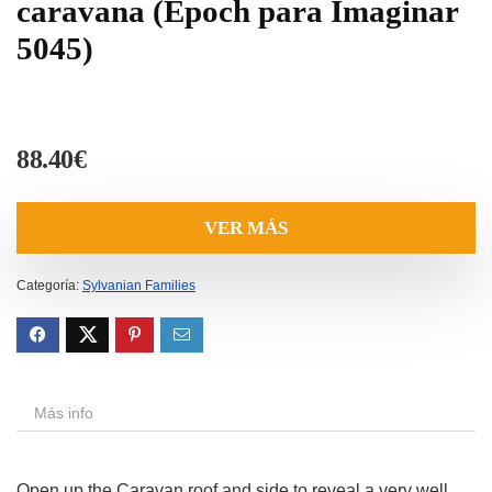
caravana (Epoch para Imaginar
5045)
88.40
€
VER MÁS
Categoría:
Sylvanian Families
Más info
Open up the Caravan roof and side to reveal a very well