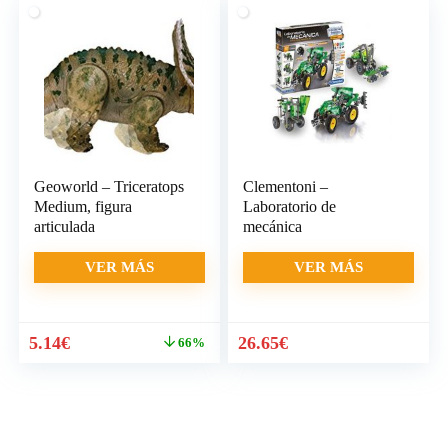
Geoworld – Triceratops
Clementoni –
Medium, figura
Laboratorio de
articulada
mecánica
VER MÁS
VER MÁS
El
El
5.14
€
26.65
€
66%
precio
precio
original
actual
era:
es:
14.95€.
5.14€.