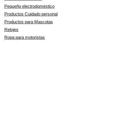
Pequeño electrodoméstico
Productos Cuidado personal
Productos para Mascotas
Relojes
Ropa para motoristas
Sillas de coche y accesorios
Utensilios de Cocina
En Smart Shoppers no vendemos ningún producto o servicio, sólo
informamos de las promociones, ofertas y descuentos ofrecidos por
otras empresas y exponemos productos de tiendas online. Los
descuentos y disponibilidad publicados son por tiempo limitado y están
sujetos a posibles cambios. Participamos en el Programa de Afiliados
de Amazon EU, un programa de publicidad para afiliados diseñado
para ofrecer a sitios web un modo de obtener comisiones por
publicidad, publicitando e incluyendo enlaces a Amazon.co.uk/
Amazon.de/ Amazon.fr/Amazon.it/Amazon.es/. Amazon y el logotipo de
Amazon son marcas registradas de Amazon.com, Inc. o sus filiales.
Copyright © 2014/2024 SmartShoppers - Descuentos, ofertas y chollos
online - Todos los derechos reservados.