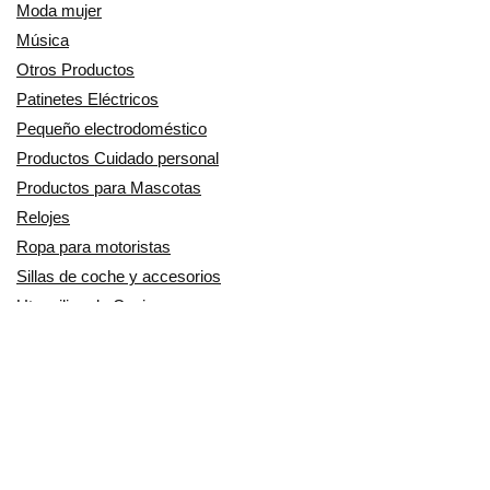
Moda mujer
Música
Otros Productos
Patinetes Eléctricos
Pequeño electrodoméstico
Productos Cuidado personal
Productos para Mascotas
Relojes
Ropa para motoristas
Sillas de coche y accesorios
Utensilios de Cocina
En Smart Shoppers no vendemos ningún producto o servicio, sólo
informamos de las promociones, ofertas y descuentos ofrecidos por
otras empresas y exponemos productos de tiendas online. Los
descuentos y disponibilidad publicados son por tiempo limitado y están
sujetos a posibles cambios. Participamos en el Programa de Afiliados