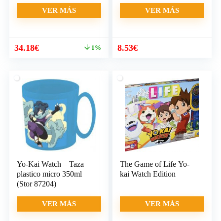
VER MÁS
VER MÁS
El
El
34.18
€
8.53
€
1%
precio
precio
original
actual
era:
es:
34.60€.
34.18€.
Yo-Kai Watch – Taza
The Game of Life Yo-
plastico micro 350ml
kai Watch Edition
(Stor 87204)
VER MÁS
VER MÁS