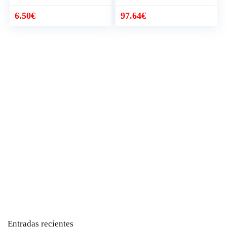
El
El
6.50
€
97.64
€
precio
precio
original
actual
era:
es:
97.65€.
97.64€.
Entradas recientes