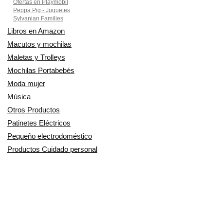
Ofertas en Playmobil
Peppa Pig - Juguetes
Sylvanian Families
Libros en Amazon
Macutos y mochilas
Maletas y Trolleys
Mochilas Portabebés
Moda mujer
Música
Otros Productos
Patinetes Eléctricos
Pequeño electrodoméstico
Productos Cuidado personal
Productos para Mascotas
Relojes
Ropa para motoristas
Sillas de coche y accesorios
Utensilios de Cocina