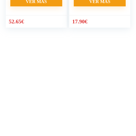
VER MÁS
VER MÁS
52.65
€
17.90
€