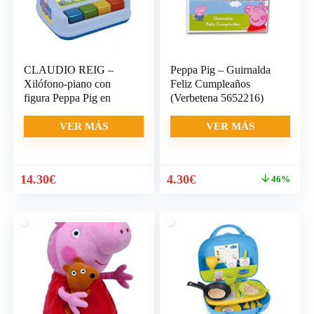
CLAUDIO REIG –
Peppa Pig – Guirnalda
Xilófono-piano con
Feliz Cumpleaños
figura Peppa Pig en
(Verbetena 5652216)
VER MÁS
VER MÁS
El
El
14.30
€
4.30
€
46%
precio
precio
original
actual
era:
es:
7.94€.
4.30€.