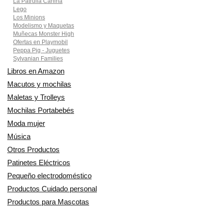
La Patrulla Canina
Lego
Los Minions
Modelismo y Maquetas
Muñecas Monster High
Ofertas en Playmobil
Peppa Pig - Juguetes
Sylvanian Families
Libros en Amazon
Macutos y mochilas
Maletas y Trolleys
Mochilas Portabebés
Moda mujer
Música
Otros Productos
Patinetes Eléctricos
Pequeño electrodoméstico
Productos Cuidado personal
Productos para Mascotas
Relojes