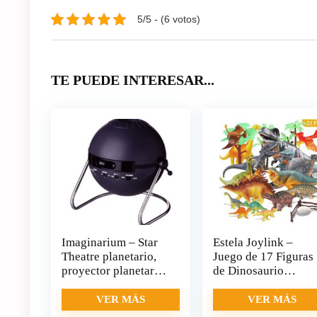
5/5 - (6 votos)
TE PUEDE INTERESAR...
Imaginarium – Star
Estela Joylink –
Theatre planetario,
Juego de 17 Figuras
proyector planetario
de Dinosaurio
educativo
realistas, Juguete
para Fiestas de
VER MÁS
VER MÁS
cumpleaños