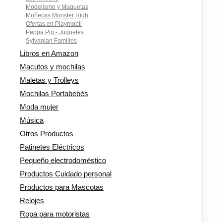
Modelismo y Maquetas
Muñecas Monster High
Ofertas en Playmobil
Peppa Pig - Juguetes
Sylvanian Families
Libros en Amazon
Macutos y mochilas
Maletas y Trolleys
Mochilas Portabebés
Moda mujer
Música
Otros Productos
Patinetes Eléctricos
Pequeño electrodoméstico
Productos Cuidado personal
Productos para Mascotas
Relojes
Ropa para motoristas