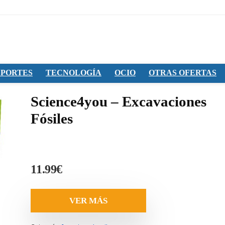
PORTES
TECNOLOGÍA
OCIO
OTRAS OFERTAS
Science4you – Excavaciones
Fósiles
11.99
€
VER MÁS