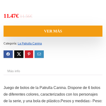
El
El
11.47
€
11.56
€
precio
precio
original
actual
VER MÁS
era:
es:
11.56€.
11.47€.
Categoría:
La Patrulla Canina
Más info
Juego de bolos de la Patrulla Canina. Dispone de 6 bolos
de diferentes colores, caracterizados con los personajes
de la serie, y una bola de plástico.Pesos y medidas:- Peso: