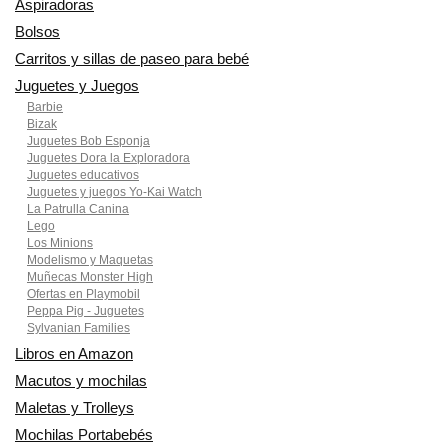
Aspiradoras
Bolsos
Carritos y sillas de paseo para bebé
Juguetes y Juegos
Barbie
Bizak
Juguetes Bob Esponja
Juguetes Dora la Exploradora
Juguetes educativos
Juguetes y juegos Yo-Kai Watch
La Patrulla Canina
Lego
Los Minions
Modelismo y Maquetas
Muñecas Monster High
Ofertas en Playmobil
Peppa Pig - Juguetes
Sylvanian Families
Libros en Amazon
Macutos y mochilas
Maletas y Trolleys
Mochilas Portabebés