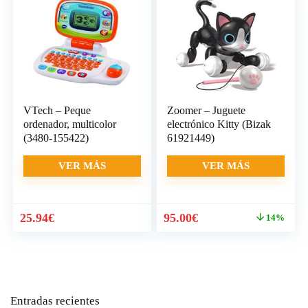
VTech – Peque
Zoomer – Juguete
ordenador, multicolor
electrónico Kitty (Bizak
(3480-155422)
61921449)
VER MÁS
VER MÁS
El
El
El
El
25.94
€
95.00
€
14%
precio
precio
precio
precio
original
actual
original
actual
era:
es:
era:
es:
25.99€.
25.94€.
109.99€.
95.00€.
Entradas recientes