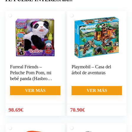
Furreal Friends –
Playmobil – Casa del
Peluche Pom Pom, mi
árbol de aventuras
bebé panda (Hasbro
A7275EU4)
VER MÁS
VER MÁS
98.69
€
70.90
€