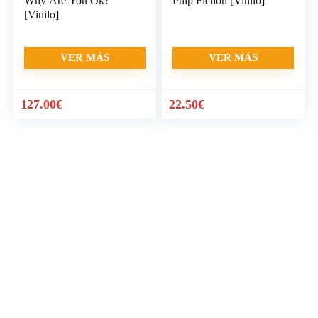
Why Are You Ok?
Pulp Fiction [Vinilo]
[Vinilo]
VER MÁS
VER MÁS
127.00
€
22.50
€