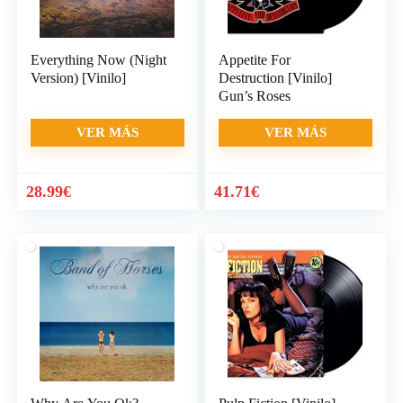
Everything Now (Night
Appetite For
Version) [Vinilo]
Destruction [Vinilo]
Gun’s Roses
VER MÁS
VER MÁS
28.99
€
41.71
€