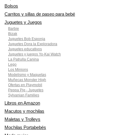
Bolsos
Carritos y sillas de paseo para bebé
Juguetes y Juegos
Barbie
Bizak
Juguetes Bob Esponja
Juguetes Dora la Exploradora
Juguetes educativos
Juguetes y juegos Yo-Kai Watch
La Patrulla Canina
Lego
Los Minions
Modelismo y Maquetas
Muñecas Monster High
Ofertas en Playmobil
Peppa Pig - Juguetes
Sylvanian Families
Libros en Amazon
Macutos y mochilas
Maletas y Trolleys
Mochilas Portabebés