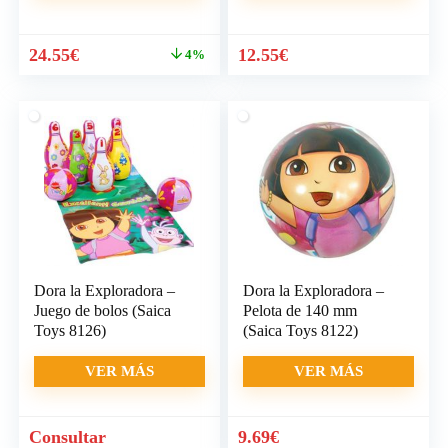
El
El
24.55
€
12.55
€
4%
precio
precio
original
actual
era:
es:
25.61€.
24.55€.
Dora la Exploradora –
Dora la Exploradora –
Juego de bolos (Saica
Pelota de 140 mm
Toys 8126)
(Saica Toys 8122)
VER MÁS
VER MÁS
Consultar
9.69
€