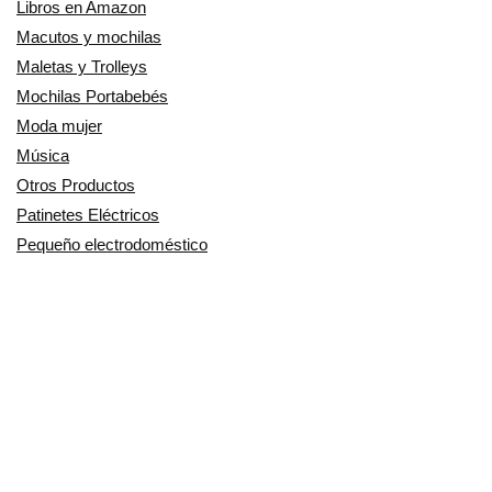
Libros en Amazon
Macutos y mochilas
Maletas y Trolleys
Mochilas Portabebés
Moda mujer
Música
Otros Productos
Patinetes Eléctricos
Pequeño electrodoméstico
Productos Cuidado personal
Productos para Mascotas
Relojes
Ropa para motoristas
Sillas de coche y accesorios
Utensilios de Cocina